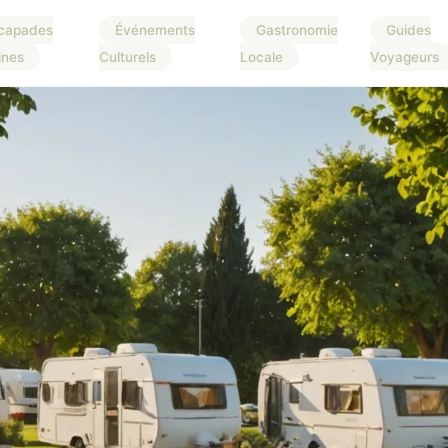
capades
Événements
Gastronomie
Guides
ines
Culturels
Locale
Voyageurs