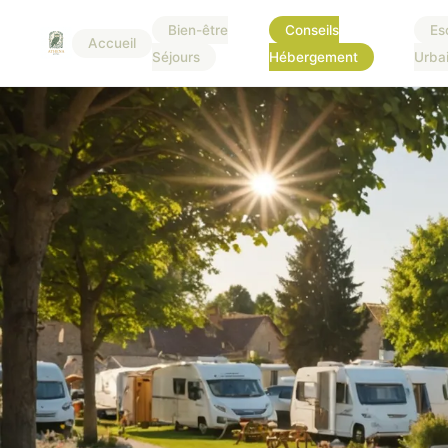
Bien-être
Conseils
Es
Accueil
Séjours
Hébergement
Urba