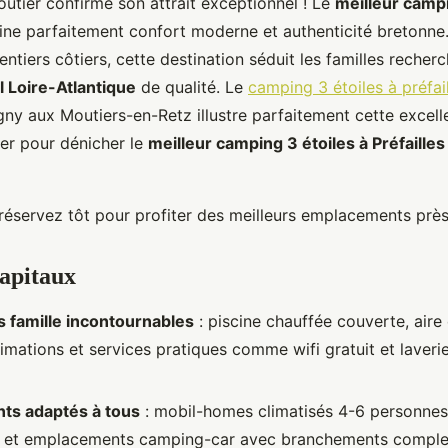
utier confirme son attrait exceptionnel ! Le
meilleur campi
e parfaitement confort moderne et authenticité bretonne.
sentiers côtiers, cette destination séduit les familles recher
l Loire-Atlantique
de qualité. Le
camping 3 étoiles à préfai
ny aux Moutiers-en-Retz illustre parfaitement cette excell
gier pour dénicher le
meilleur camping 3 étoiles à
Préfailles
réservez tôt pour profiter des meilleurs emplacements près 
capitaux
 famille incontournables
: piscine chauffée couverte, aire
imations et services pratiques comme wifi gratuit et laveri
s adaptés à tous
: mobil-homes climatisés 4-6 personnes
s et emplacements camping-car avec branchements comple