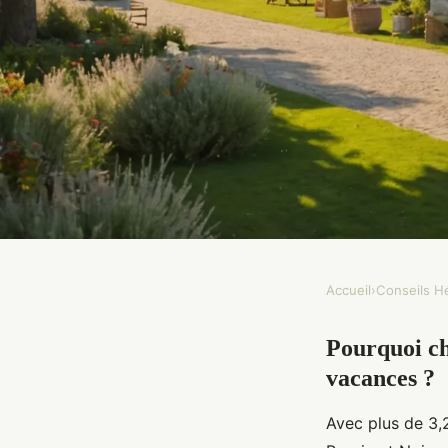
Accueil
›
Conseils 
CONSEILS HÉBERGEMENT
Pourquoi ch
Le meilleur camping 3 
vacances ?
pour des vacances réu
Avec plus de 3,2