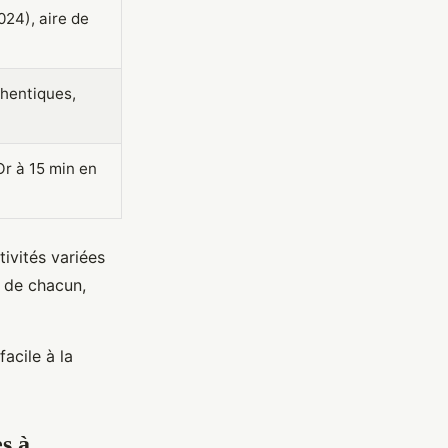
024), aire de
thentiques,
Or à 15 min en
ivités variées
 de chacun,
acile à la
s à