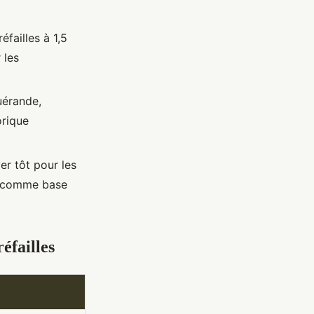
éfailles à 1,5
 les
uérande,
orique
er tôt pour les
comme base
éfailles