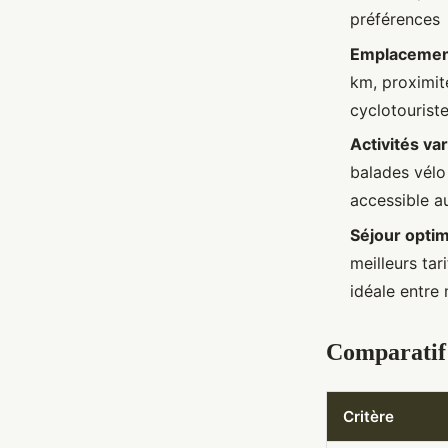
préférences
Emplacement
km, proximit
cyclotourist
Activités va
balades vélo 
accessible a
Séjour optim
meilleurs tari
idéale entre 
Comparatif 
Critère