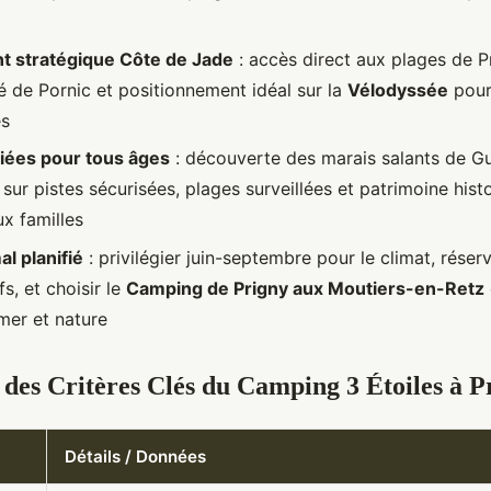
 stratégique Côte de Jade
: accès direct aux plages de Pr
é de Pornic et positionnement idéal sur la
Vélodyssée
pour
es
riées pour tous âges
: découverte des marais salants de G
sur pistes sécurisées, plages surveillées et patrimoine hist
ux familles
al planifié
: privilégier juin-septembre pour le climat, réserv
fs, et choisir le
Camping de Prigny aux Moutiers-en-Retz
mer et nature
des Critères Clés du Camping 3 Étoiles à Pr
Détails / Données