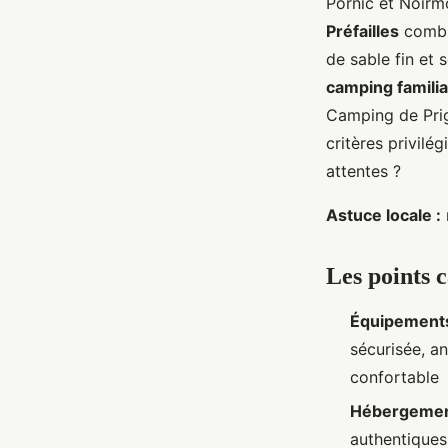
Pornic et Noirmo
Luc
•
2026-05-25
•
19 min min de lecture
Préfailles
combin
de sable fin et 
camping familia
Camping de Prig
critères privilé
attentes ?
Astuce locale :
Les points 
Équipements
sécurisée, an
confortable
Hébergement
authentique