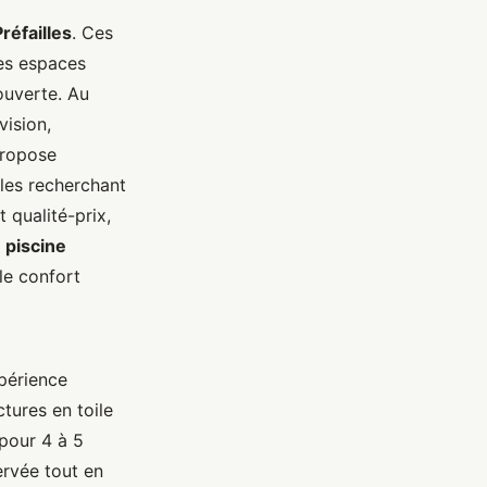
réfailles
. Ces
es espaces
ouverte. Au
vision,
propose
les recherchant
 qualité-prix,
a
piscine
le confort
xpérience
tures en toile
 pour 4 à 5
rvée tout en