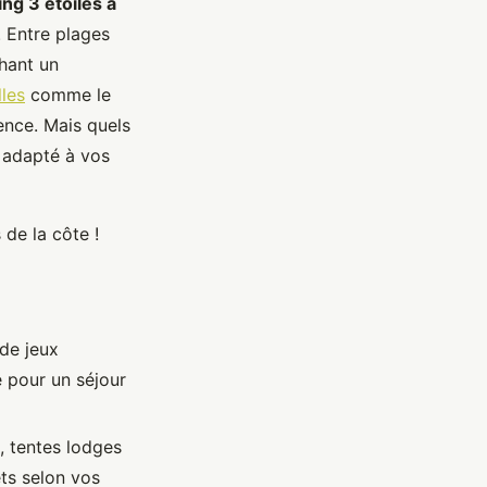
ng 3 étoiles à
 Entre plages
chant un
lles
comme le
ence. Mais quels
adapté à vos
de la côte !
 de jeux
e pour un séjour
, tentes lodges
ts selon vos