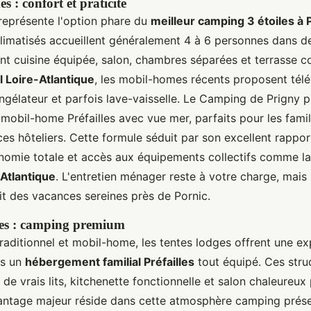
 : confort et praticité
eprésente l'option phare du
meilleur camping 3 étoiles à P
imatisés accueillent généralement 4 à 6 personnes dans d
ant cuisine équipée, salon, chambres séparées et terrasse c
l Loire-Atlantique
, les mobil-homes récents proposent télé
ongélateur et parfois lave-vaisselle. Le Camping de Prigny 
obil-home Préfailles avec vue mer, parfaits pour les famil
ices hôteliers. Cette formule séduit par son excellent rapport
omie totale et accès aux équipements collectifs comme l
Atlantique
. L'entretien ménager reste à votre charge, mais 
t des vacances sereines près de Pornic.
ges : camping premium
raditionnel et mobil-home, les tentes lodges offrent une e
ns un
hébergement familial Préfailles
tout équipé. Ces struc
 de vrais lits, kitchenette fonctionnelle et salon chaleureux
antage majeur réside dans cette atmosphère camping prése