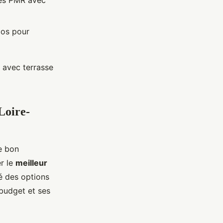
les PMR avec
los pour
 avec terrasse
Loire-
le bon
r le
meilleur
é des options
budget et ses