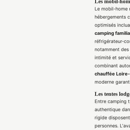
Les mobil-homes
Le mobil-home r
hébergements cl
optimisés inclu
camping familia
réfrigérateur-c
notamment des m
intimité et serv
combinant auton
chauffée Loire-
moderne garanti
Les tentes lod
Entre camping t
authentique da
rigide disposent
personnes. L'av