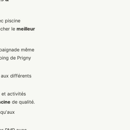
ec piscine
icher le
meilleur
la baignade même
ing de Prigny
 aux différents
 et activités
scine
de qualité.
squ'aux