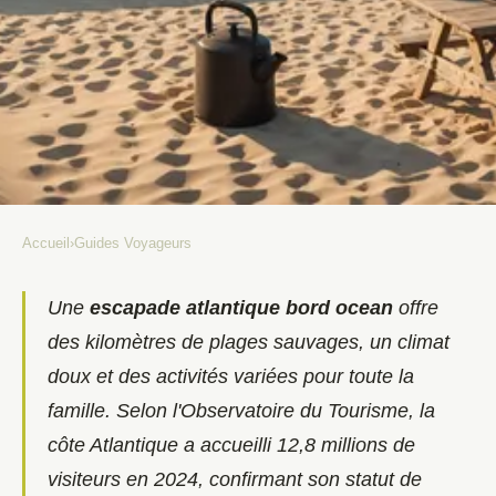
Accueil
›
Guides Voyageurs
GUIDES VOYAGEURS
Une escapade sur la côte
Une
escapade atlantique bord ocean
offre
des kilomètres de plages sauvages, un climat
atlantique : camping et grand
doux et des activités variées pour toute la
air au programme
famille. Selon l'Observatoire du Tourisme, la
Luc
•
16 janvier 2026
•
13 min de lecture
côte Atlantique a accueilli 12,8 millions de
visiteurs en 2024, confirmant son statut de