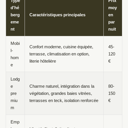
Type
Prix
d'hé
moy
berg
Caractéristiques principales
en
eme
par
nt
nuit
Mobi
Confort moderne, cuisine équipée,
45-
l-
terrasse, climatisation en option,
120
hom
literie hôtelière
€
e
Lodg
e
Charme naturel, intégration dans la
80-
pre
végétation, grandes baies vitrées,
150
miu
terrasses en teck, isolation renforcée
€
m
Emp